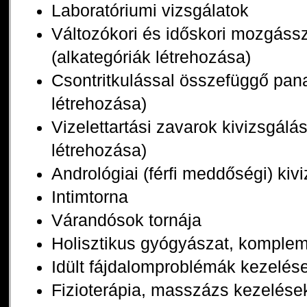
Laboratóriumi vizsgálatok
Változókori és időskori mozgáss
(alkategóriák létrehozása)
Csontritkulással összefüggő pan
létrehozása)
Vizelettartási zavarok kivizsgálá
létrehozása)
Andrológiai (férfi meddőségi) kiv
Intimtorna
Várandósok tornája
Holisztikus gyógyászat, komplem
Idült fájdalomproblémák kezelés
Fizioterápia, masszázs kezelése