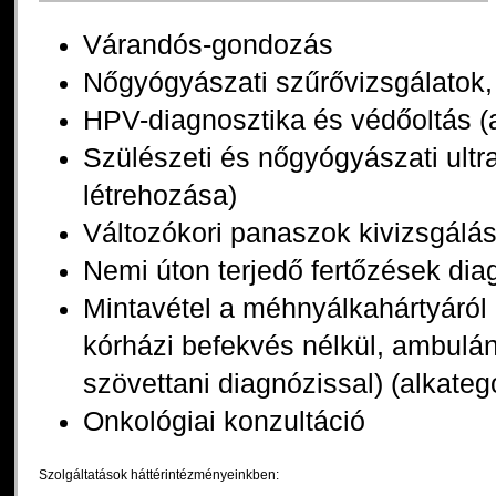
Várandós-gondozás
Nőgyógyászati szűrővizsgálatok
HPV-diagnosztika és védőoltás (a
Szülészeti és nőgyógyászati ultr
létrehozása)
Változókori panaszok kivizsgálá
Nemi úton terjedő fertőzések dia
Mintavétel a méhnyálkahártyáról 
kórházi befekvés nélkül, ambulá
szövettani diagnózissal) (alkateg
Onkológiai konzultáció
Szolgáltatások háttérintézményeinkben: