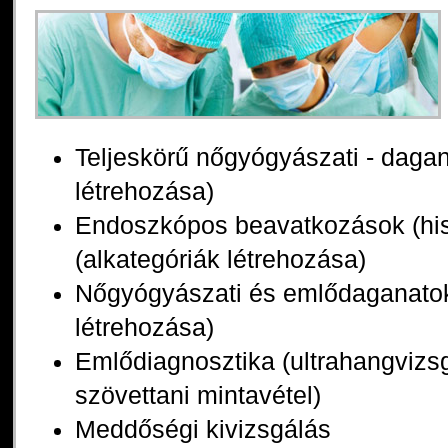
Teljeskörű nőgyógyászati - daga
létrehozása)
Endoszkópos beavatkozások (his
(alkategóriák létrehozása)
Nőgyógyászati és emlődaganatok
létrehozása)
Emlődiagnosztika (ultrahangvizs
szövettani mintavétel)
Meddőségi kivizsgálás